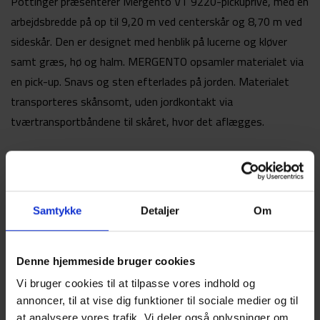
Pöttinger præsenterer Mergento VT 9220-pickuprive, med en
arbejdsbredde på op til 9,20 m ved centerskår og 8,70 m ved
sideskår. Den er designet med henblik på lucerne og kløver
samt græs, hø og halm. MERGENTO opsamler materialet via
en pick-up. Snavs og sten efterlades på jorden. Materialet
transporteres skånsomt, uden jordkontakt via
tværtransportbåndene til skåret, hvor det aflægges.
Læs mere om Mergento VT 9220
Samtykke
Detaljer
Om
Denne hjemmeside bruger cookies
Vi bruger cookies til at tilpasse vores indhold og
annoncer, til at vise dig funktioner til sociale medier og til
at analysere vores trafik. Vi deler også oplysninger om