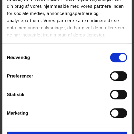
din brug af vores hjemmeside med vores partnere inden
for sociale medier, annonceringspartnere og
analysepartnere. Vores partnere kan kombinere disse
data med andre oplysninger, du har givet dem, eller som
de har indsamlet fra din brug af deres tjenester.
Pöttinger kan fejre 50 års jubilæum i år
Det hele begyndte i 1975 med overtagelsen af en bayerske
Samtykkevalg
plovfabrik og har udviklet sig til en imponerende
Nødvendig
succeshistorie.
Tag med på et tilbageblik på 50 års udvikling.
Præferencer
Se video her
Statistik
Marketing