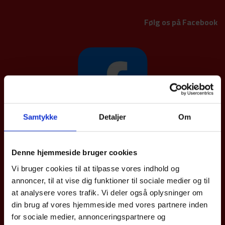
Følg os på Facebook
Samtykke
Detaljer
Om
Afdelinger
Denne hjemmeside bruger cookies
Vi bruger cookies til at tilpasse vores indhold og
Valtec Gravens
Bramdrupvej 33
annoncer, til at vise dig funktioner til sociale medier og til
6040 Egtved
at analysere vores trafik. Vi deler også oplysninger om
Tlf.: 75 55 42 66
din brug af vores hjemmeside med vores partnere inden
valtec@valtec.dk
for sociale medier, annonceringspartnere og
CVR: 39 00 69 79