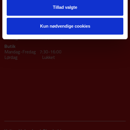
Tlf.: 86 52 11 33
valtec@valtec.dk
Tillad valgte
CVR: 39 00 69 79
ÅBNINGSTIDER
Værksted
Kun nødvendige cookies
Mandag-torsdag 7:30-16.00
Fredag 7:30-14:15
Butik
Mandag-Fredag 7:30-16:00
Lørdag Lukket