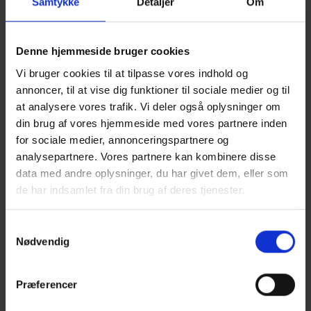
Tonede ruder
Samtykke
Detaljer
Om
Valtra logo i mat sort
Interiør (Soft Black i G-serien, Premium i N og T)
Gulvmåtte fra Unlimited
Denne hjemmeside bruger cookies
Læderrat
Vi bruger cookies til at tilpasse vores indhold og
Læder førersæde
annoncer, til at vise dig funktioner til sociale medier og til
Læder passagersæde
at analysere vores trafik. Vi deler også oplysninger om
SmartTouch armlæn får detaljer i rubinrød (G-serien: kun
din brug af vores hjemmeside med vores partnere inden
Versu. N/T kun Versu og Direct)
for sociale medier, annonceringspartnere og
Detaljer på ratstammen i rubinrød (kun N og T)
analysepartnere. Vores partnere kan kombinere disse
Ekstra USB oplader
data med andre oplysninger, du har givet dem, eller som
Unlimited logo på dørhængslet
de har indsamlet fra din brug af deres tjenester.
Turqoise edition
Samtykkevalg
Turkis metallic
Nødvendig
Sorte fælge
Interiør (Soft Black i G-serien, Premium i N og T)
Præferencer
Gulvmåtte fra Unlimited
Læderrat