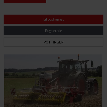
Liftophængt
Bugserede
PÖTTINGER