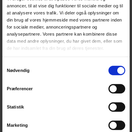
hjælpe dem godt på vej mod høst, er det vigtigt at sådybde,
annoncer, til at vise dig funktioner til sociale medier og til
udsædsmængde, pakning osv. udføres helt, som driftslederen
at analysere vores trafik. Vi deler også oplysninger om
ønsker det. Og naturligvis også med færrest muligt
din brug af vores hjemmeside med vores partnere inden
omkostninger. PÖTTINGER leverer et bredt program af
for sociale medier, annonceringspartnere og
analysepartnere. Vores partnere kan kombinere disse
kvalitetsmaskiner - lige fra liftmonterede modeller til
data med andre oplysninger, du har givet dem, eller som
bugserede og luftassisterede maskiner.
de har indsamlet fra din brug af deres tjenester.
Se video af såmaskiner
Samtykkevalg
Nødvendig
Mekaniske
Præferencer
Bugserede
Statistik
Pneumatiske
PÖTTINGER
Marketing