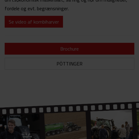
fordele og evt. begrænsninger.
Se video af kombiharver
Brochure
PÖTTINGER