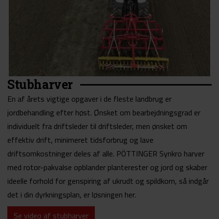
Stubharver
En af årets vigtige opgaver i de fleste landbrug er
jordbehandling efter høst. Ønsket om bearbejdningsgrad er
individuelt fra driftsleder til driftsleder, men ønsket om
effektiv drift, minimeret tidsforbrug og lave
driftsomkostninger deles af alle. PÖTTINGER Synkro harver
med rotor-pakvalse opblander planterester og jord og skaber
ideelle forhold for genspiring af ukrudt og spildkorn, så indgår
det i din dyrkningsplan, er løsningen her.
Se video af stubharver