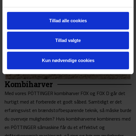
Tillad alle cookies
Tillad valgte
Kun nødvendige cookies
Kombiharver
Med vores PÖTTINGER kombiharver FOX og FOX D går det
hurtigt med at forberede et godt såbed. Samtidigt er det
erfaringsvist en brændstofbesparende teknik, så måske burde
du overveje muligheden? Hvis kombiharverne kombineres med
en PÖTTINGER såmaskine får du et effektivt og
driftsøkonomisk maskinsæt, så ring og hør om muligheder,