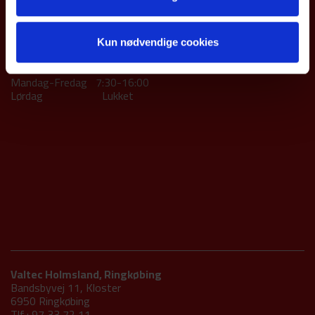
ÅBNINGSTIDER
Værksted
Mandag-torsdag 7:30-16.00
Kun nødvendige cookies
Fredag 7:30-14:15
Butik
Mandag-Fredag 7:30-16:00
Lørdag Lukket
Valtec Holmsland, Ringkøbing
Bandsbyvej 11, Kloster
6950 Ringkøbing
Tlf.: 97 33 72 11