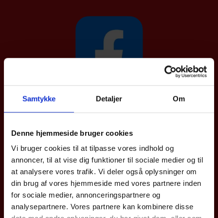
Samtykke
Detaljer
Om
Afdelinger
Denne hjemmeside bruger cookies
Valtec Gravens
Bramdrupvej 33
Vi bruger cookies til at tilpasse vores indhold og
6040 Egtved
annoncer, til at vise dig funktioner til sociale medier og til
Tlf.: 75 55 42 66
valtec@valtec.dk
at analysere vores trafik. Vi deler også oplysninger om
CVR: 39 00 69 79
din brug af vores hjemmeside med vores partnere inden
ÅBNINGSTIDER
for sociale medier, annonceringspartnere og
Værksted:
analysepartnere. Vores partnere kan kombinere disse
Mandag-torsdag: 7:30-16:00