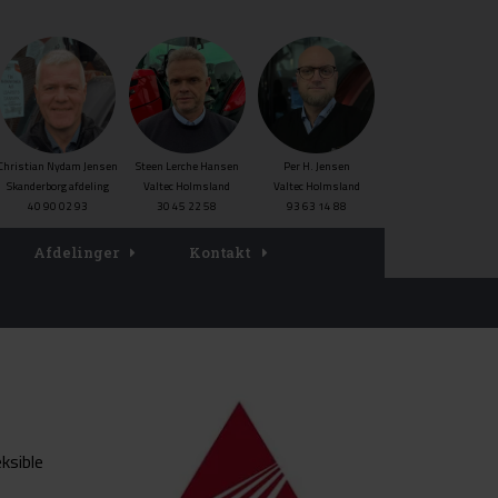
Christian Nydam Jensen
Steen Lerche Hansen
Per H. Jensen
Skanderborg afdeling
Valtec Holmsland
Valtec Holmsland
40 90 02 93
30 45 22 58
93 63 14 88
Afdelinger
Kontakt
ksible