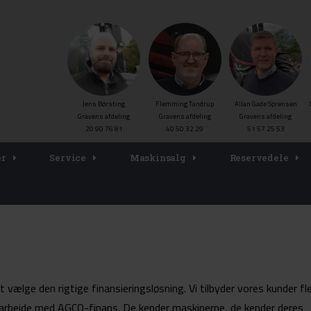
Jens Børsting
Flemming Tandrup
Allan Gade Sørensen
Gravens afdeling
Gravens afdeling
Gravens afdeling
20 90 76 81
40 50 32 29
51 57 25 53
er
Service
Maskinsalg
Reservedele
lge den rigtige finansieringsløsning. Vi tilbyder vores kunder fle
marbejde med AGCO-finans. De kender maskinerne, de kender deres