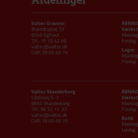
Valtec Gravens
ÅBNIN
Bramdrupvej 33
Værkst
6040 Egtved
Mandag
Tlf.: 75 55 42 66
Fred
valtec@valtec.dk
Lager
CVR: 39 00 69 79
Mandag
Fred
Valtec Skanderborg
ÅBNIN
Låsbyvej 5-7
Værkst
8660 Skanderborg
Mandag
Tlf.: 86 52 11 33
Fred
valtec@valtec.dk
Butik
CVR: 39 00 69 79
Mandag
Lør