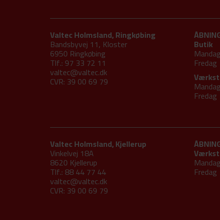
Valtec Holmsland, Ringkøbing
ÅBNIN
Bandsbyvej 11, Kloster
Butik
6950 Ringkøbing
Mandag
Tlf.: 97 33 72 11
Fred
valtec@valtec.dk
Værkst
CVR: 39 00 69 79
Mandag
Fred
Valtec Holmsland, Kjellerup
ÅBNIN
Vinkelvej 18A
Værkst
8620 Kjellerup
Mandag
Tlf.: 88 44 77 44
Fred
valtec@valtec.dk
CVR: 39 00 69 79