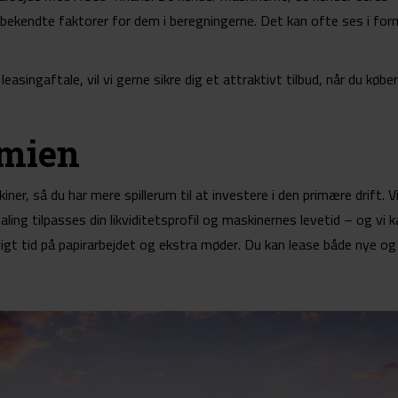
ubekendte faktorer for dem i beregningerne. Det kan ofte ses i for
singaftale, vil vi gerne sikre dig et attraktivt tilbud, når du købe
omien
kiner, så du har mere spillerum til at investere i den primære drift. V
aling tilpasses din likviditetsprofil og maskinernes levetid – og vi 
digt tid på papirarbejdet og ekstra møder. Du kan lease både nye og