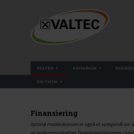
VALTRA
Anvendelse
Redskab
Om Valtec
Finansiering
Optimal maskinøkonomi er også et spørgsmål om at væ
og konkurrencedygtige finansieringsløsninger i sa