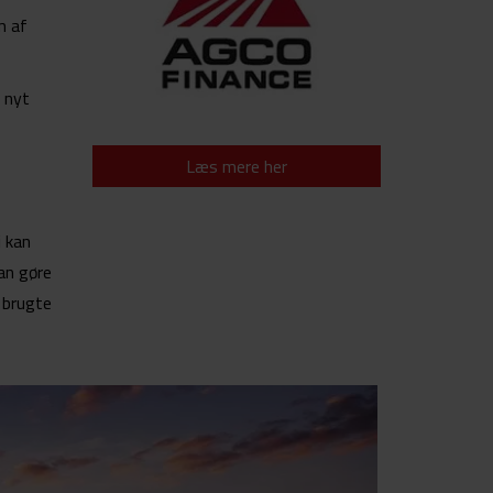
m af
r nyt
Læs mere her
i kan
kan gøre
 brugte